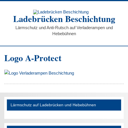
Zum
Inhalt
springen
Ladebrücken Beschichtung
Lärmschutz und Anti-Rutsch auf Verladerampen und
Hebebühnen
Logo A-Protect
Lärmschutz auf Ladebrücken und Hebebühnen