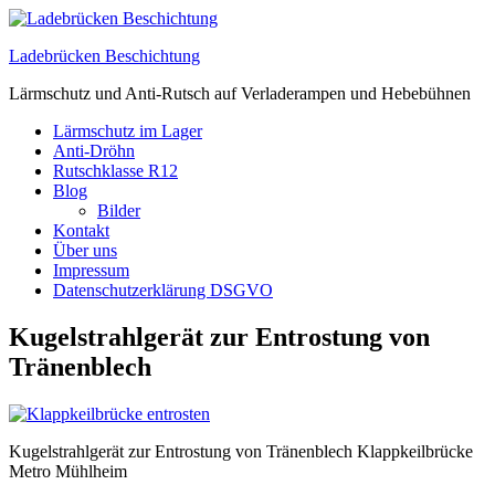
Zum
Inhalt
Ladebrücken Beschichtung
springen
Lärmschutz und Anti-Rutsch auf Verladerampen und Hebebühnen
Lärmschutz im Lager
Anti-Dröhn
Rutschklasse R12
Blog
Bilder
Kontakt
Über uns
Impressum
Datenschutzerklärung DSGVO
Kugelstrahlgerät zur Entrostung von
Tränenblech
Kugelstrahlgerät zur Entrostung von Tränenblech Klappkeilbrücke
Metro Mühlheim