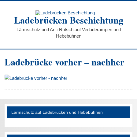
Zum
Inhalt
springen
Ladebrücken Beschichtung
Lärmschutz und Anti-Rutsch auf Verladerampen und
Hebebühnen
Ladebrücke vorher – nachher
Lärmschutz auf Ladebrücken und Hebebühnen