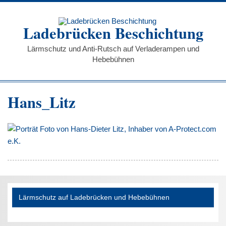
Zum
Inhalt
springen
Ladebrücken Beschichtung
Lärmschutz und Anti-Rutsch auf Verladerampen und
Hebebühnen
Hans_Litz
Lärmschutz auf Ladebrücken und Hebebühnen