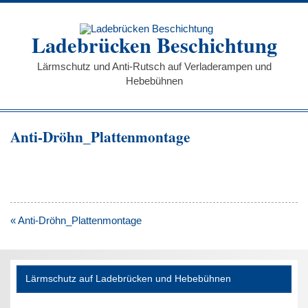
Zum
Inhalt
springen
Ladebrücken Beschichtung
Lärmschutz und Anti-Rutsch auf Verladerampen und
Hebebühnen
Anti-Dröhn_Plattenmontage
Beitragsnavigation
« Anti-Dröhn_Plattenmontage
Lärmschutz auf Ladebrücken und Hebebühnen