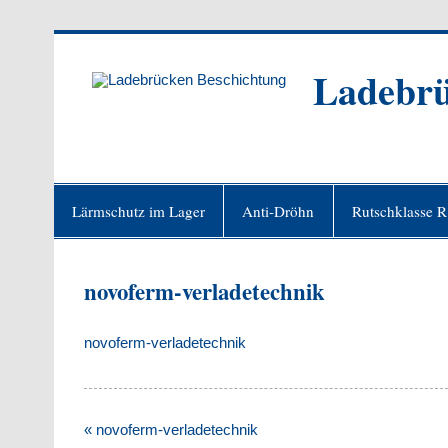
Zum
Inhalt
springen
Ladebrü
Lärmschutz im Lager
Anti-Dröhn
Rutschklasse 
novoferm-verladetechnik
novoferm-verladetechnik
Beitragsnavigation
« novoferm-verladetechnik